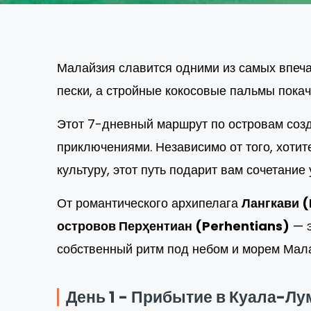
Малайзия славится одними из самых впе
пески, а стройные кокосовые пальмы покач
Этот 7-дневный маршрут по островам созд
приключениями. Независимо от того, хоти
культуру, этот путь подарит вам сочетание
От романтического архипелага
Лангкави 
островов Перҳентиан (Perhentians)
— э
собственный ритм под небом и морем Мал
День 1 - Прибытие в Куала-Лу