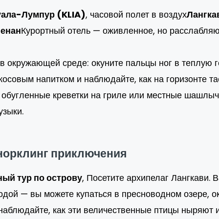
ала-Лумпур (KLIA)
, часовой полет в воздух
Лангка
енан
Курортный отель — оживленное, но расслабляю
в окружающей среде: окуните пальцы ног в теплую г
совым напитком и наблюдайте, как на горизонте та
 обугленные креветки на гриле или местные шашлычк
зыки.
снорклинг приключения
ный тур по острову
, Посетите архипелаг Лангкави. 
родой — вы можете купаться в пресноводном озере, 
 наблюдайте, как эти величественные птицы ныряют 