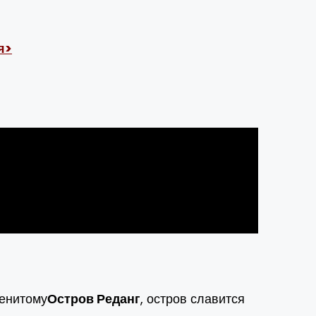
я>
менитому
Остров Реданг
, остров славится