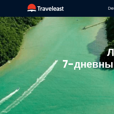
De
Л
7-дневный