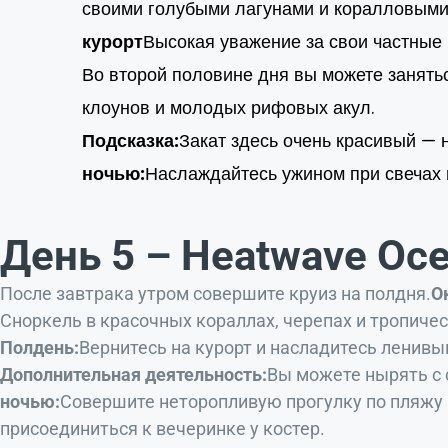
своими голубыми лагунами и коралловыми
курорт
Высокая уважение за свои частные
Во второй половине дня вы можете занятьс
клоунов и молодых рифовых акул.
Подсказка:
Закат здесь очень красивый — н
ночью:
Наслаждайтесь ужином при свечах 
День 5 – Heatwave Oce
После завтрака утром совершите круиз на полдня.
О
Сноркель в красочных кораллах, черепах и тропичес
Полдень:
Вернитесь на курорт и насладитесь ленивы
Дополнительная деятельность:
Вы можете нырять с
ночью:
Совершите неторопливую прогулку по пляжу и
присоединиться к вечеринке у костер.