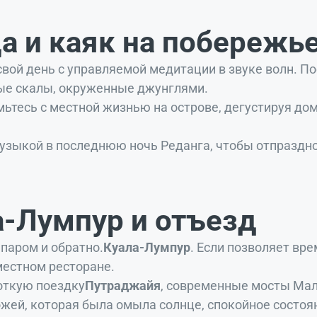
ца и каяк на побережь
свой день с управляемой медитации в звуке волн. П
вые скалы, окруженные джунглями.
ьтесь с местной жизнью на острове, дегустируя до
зыкой в последнюю ночь Реданга, чтобы отпраздно
ла-Лумпур и отъезд
паром и обратно.
Куала-Лумпур
. Если позволяет вр
местном ресторане.
откую поездку
Путраджайя
, современные мосты Мал
кожей, которая была омыла солнце, спокойное состо