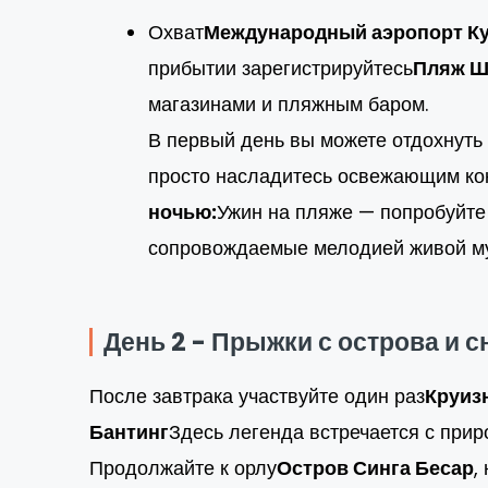
Охват
Международный аэропорт Ку
прибытии зарегистрируйтесь
Пляж Ш
магазинами и пляжным баром.
В первый день вы можете отдохнуть 
просто насладитесь освежающим коко
ночью:
Ужин на пляже — попробуйте
сопровождаемые мелодией живой му
День 2 - Прыжки с острова и 
После завтрака участвуйте один раз
Круиз
Бантинг
Здесь легенда встречается с при
Продолжайте к орлу
Остров Синга Бесар
,