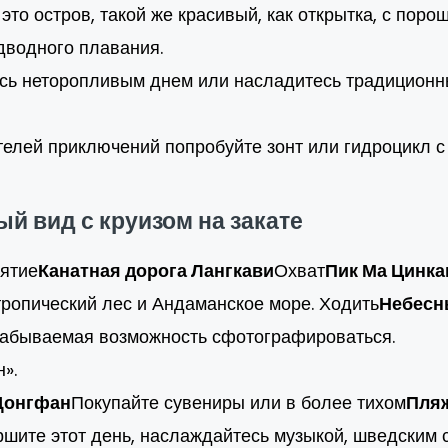
, это остров, такой же красивый, как открытка, с по
дводного плавания.
тесь неторопливым днем или насладитесь традицион
телей приключений попробуйте зонт или гидроцикл с
й вид с круизом на закате
зятие
Канатная дорога Лангкави
Охват
Пик Ма Цинка
тропический лес и Андаманское море. Ходить
Небесн
езабываемая возможность сфотографироваться.
».
Донгфан
Покупайте сувениры или в более тихом
Пляж
шите этот день, наслаждайтесь музыкой, шведским с