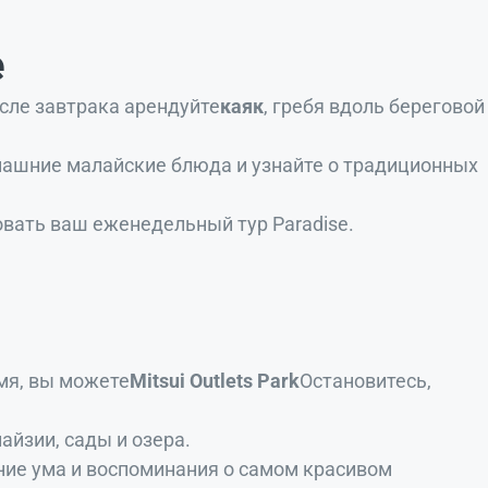
е
осле завтрака арендуйте
каяк
, гребя вдоль береговой
машние малайские блюда и узнайте о традиционных
вать ваш еженедельный тур Paradise.
емя, вы можете
Mitsui Outlets Park
Остановитесь,
айзии, сады и озера.
яние ума и воспоминания о самом красивом