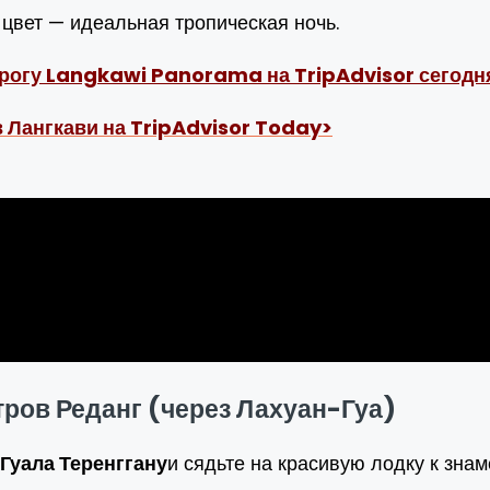
 цвет — идеальная тропическая ночь.
орогу Langkawi Panorama на TripAdvisor сегодн
в Лангкави на TripAdvisor Today>
тров Реданг (через Лахуан-Гуа)
Гуала Теренггану
и сядьте на красивую лодку к зна