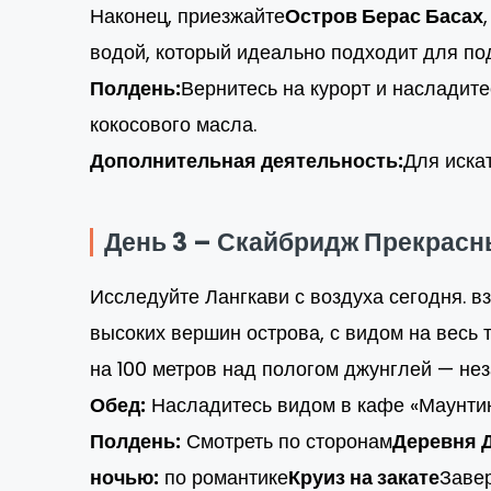
Наконец, приезжайте
Остров Берас Басах
водой, который идеально подходит для по
Полдень:
Вернитесь на курорт и наслади
кокосового масла.
Дополнительная деятельность:
Для иска
День 3 – Скайбридж Прекрасны
Исследуйте Лангкави с воздуха сегодня. в
высоких вершин острова, с видом на весь 
на 100 метров над пологом джунглей — н
Обед:
Насладитесь видом в кафе «Маунтин
Полдень:
Смотреть по сторонам
Деревня 
ночью:
по романтике
Круиз на закате
Завер