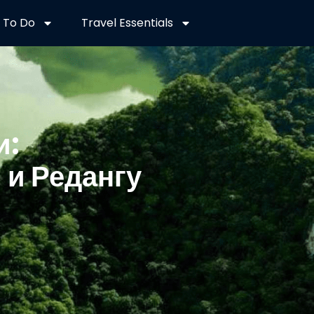
 To Do
Travel Essentials
и:
 и Редангу