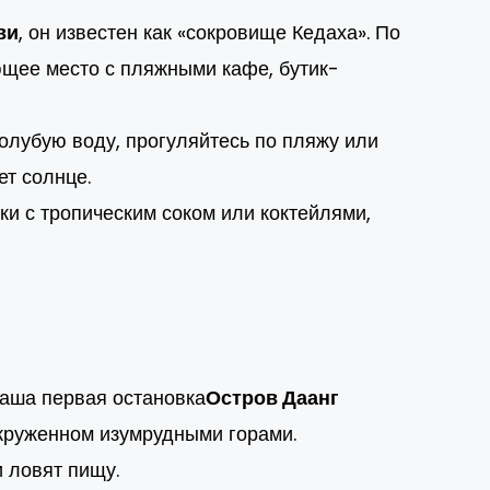
ви
, он известен как «сокровище Кедаха». По
щее место с пляжными кафе, бутик-
олубую воду, прогуляйтесь по пляжу или
ет солнце.
и с тропическим соком или коктейлями,
Ваша первая остановка
Остров Даанг
окруженном изумрудными горами.
и ловят пищу.